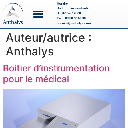
Horaire :
du lundi au vendredi
de 7h15 à 17h00
Tél. : 03 86 40 58 89
accueil@anthalys.com
Auteur/autrice :
Anthalys
Boitier d’instrumentation
pour le médical